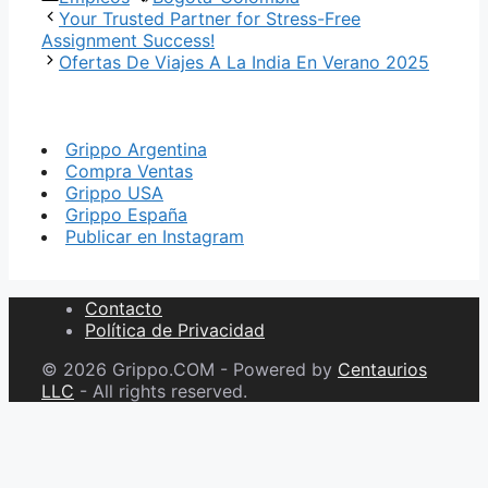
Your Trusted Partner for Stress-Free
Assignment Success!
Ofertas De Viajes A La India En Verano 2025
Grippo Argentina
Compra Ventas
Grippo USA
Grippo España
Publicar en Instagram
Contacto
Política de Privacidad
© 2026 Grippo.COM - Powered by
Centaurios
LLC
- All rights reserved.