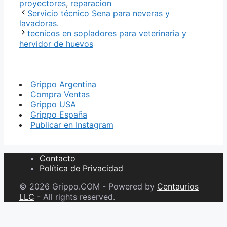
proyectores
,
reparacion
Servicio técnico Sena para neveras y
lavadoras.
tecnicos en sopladores para veterinaria y
hervidor de huevos
Grippo Argentina
Compra Ventas
Grippo USA
Grippo España
Publicar en Instagram
Contacto
Política de Privacidad
© 2026 Grippo.COM - Powered by
Centaurios
LLC
- All rights reserved.