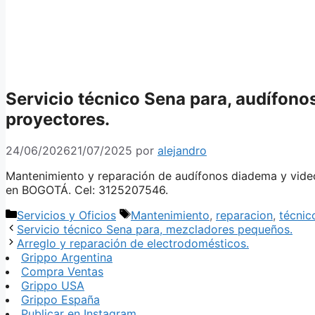
Servicio técnico Sena para, audífono
proyectores.
24/06/2026
21/07/2025
por
alejandro
Mantenimiento y reparación de audífonos diadema y video
en BOGOTÁ. Cel: 3125207546.
Categorías
Etiquetas
Servicios y Oficios
Mantenimiento
,
reparacion
,
técnic
Servicio técnico Sena para, mezcladores pequeños.
Arreglo y reparación de electrodomésticos.
Grippo Argentina
Compra Ventas
Grippo USA
Grippo España
Publicar en Instagram