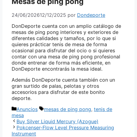
Mesas de ping pong
24/06/2026
12/12/2025
por
Dondeporte
DonDeporte cuenta con un amplio catálogo de
mesas de ping pong interiores y exteriores de
diferentes calidades y tamaños, por lo que si
quieres prácticar tenis de mesa de forma
ocasional para disfrutar del ocio o si quieres
contar con una mesa de ping pong profesional
donde entrenar de forma más eficiente, en
DonDeporte encontrarás la mesa ideal.
Además DonDeporte cuenta también con un
gran surtido de palas, pelotas y otros
accesorios para disfrutar de este bonito
deporte.
Categorías
Etiquetas
Anuncios
mesas de ping pong
,
tenis de
mesa
Buy Silver Liquid Mercury (Azogue)
Pokcenser-Flow Level Pressure Measuring
Instrument