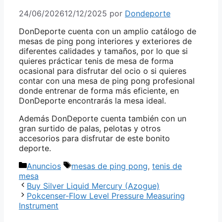
24/06/2026
12/12/2025
por
Dondeporte
DonDeporte cuenta con un amplio catálogo de
mesas de ping pong interiores y exteriores de
diferentes calidades y tamaños, por lo que si
quieres prácticar tenis de mesa de forma
ocasional para disfrutar del ocio o si quieres
contar con una mesa de ping pong profesional
donde entrenar de forma más eficiente, en
DonDeporte encontrarás la mesa ideal.
Además DonDeporte cuenta también con un
gran surtido de palas, pelotas y otros
accesorios para disfrutar de este bonito
deporte.
Categorías
Etiquetas
Anuncios
mesas de ping pong
,
tenis de
mesa
Buy Silver Liquid Mercury (Azogue)
Pokcenser-Flow Level Pressure Measuring
Instrument