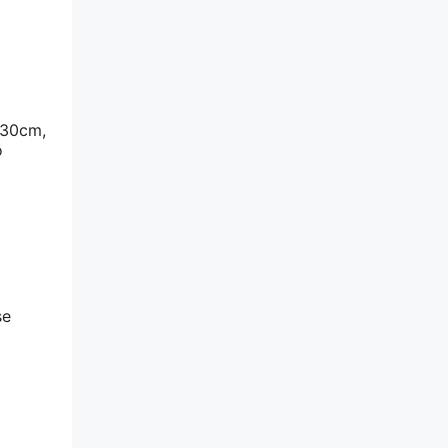
 30cm,
o
se