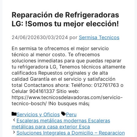
Reparación de Refrigeradoras
LG: !Somos tu mejor elección!
24/06/2026
30/03/2024
por
Sermisa Tecnicos
En sermisa te ofrecemos el mejor servicio
técnico al menor costo. Te ofrecemos
soluciones inmediatas para que puedas reparar
tu refrigeradora LG, Tenemos técnicos altamente
calificados Repuestos originales y de alta
calidad Garantía en el servicio y satisfacción
total Contactanos ahora: Teléfono: 012761763 o
Celular 904161337 Sitio web:
https://www.tecnicosdelavadoras.com/servicio-
tecnico-bosch/ !No busques más¡
Categorías
Etiquetas
Servicios y Oficios
Peru
Escaleras metálicas modernas Escaleras
metálicas para casa exterior Esca
Soluciones Integrales a Domicilio – Reparacion