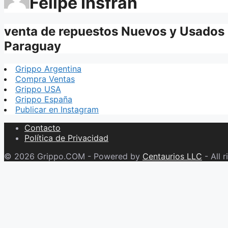
Felipe Insfran
venta de repuestos Nuevos y Usados
Paraguay
Grippo Argentina
Compra Ventas
Grippo USA
Grippo España
Publicar en Instagram
Contacto
Política de Privacidad
© 2026 Grippo.COM - Powered by
Centaurios LLC
- All r