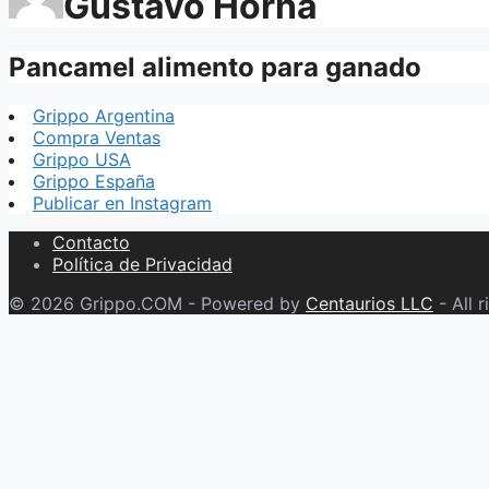
Gustavo Horna
Pancamel alimento para ganado
Grippo Argentina
Compra Ventas
Grippo USA
Grippo España
Publicar en Instagram
Contacto
Política de Privacidad
© 2026 Grippo.COM - Powered by
Centaurios LLC
- All r