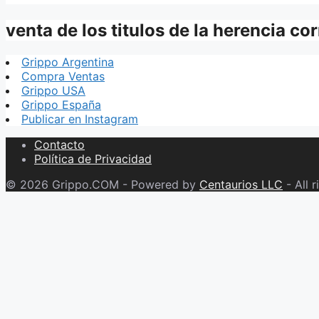
venta de los titulos de la herencia co
Grippo Argentina
Compra Ventas
Grippo USA
Grippo España
Publicar en Instagram
Contacto
Política de Privacidad
© 2026 Grippo.COM - Powered by
Centaurios LLC
- All r