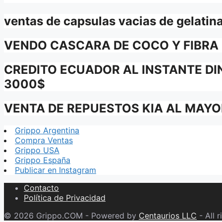
ventas de capsulas vacias de gelatin
VENDO CASCARA DE COCO Y FIBRA
CREDITO ECUADOR AL INSTANTE DI
3000$
VENTA DE REPUESTOS KIA AL MAYO
Grippo Argentina
Compra Ventas
Grippo USA
Grippo España
Publicar en Instagram
Contacto
Política de Privacidad
© 2026 Grippo.COM - Powered by
Centaurios LLC
- All r