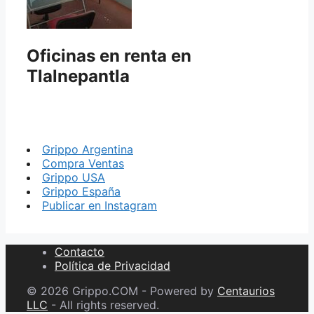
Oficinas en renta en
Tlalnepantla
Grippo Argentina
Compra Ventas
Grippo USA
Grippo España
Publicar en Instagram
Contacto
Política de Privacidad
© 2026 Grippo.COM - Powered by
Centaurios
LLC
- All rights reserved.