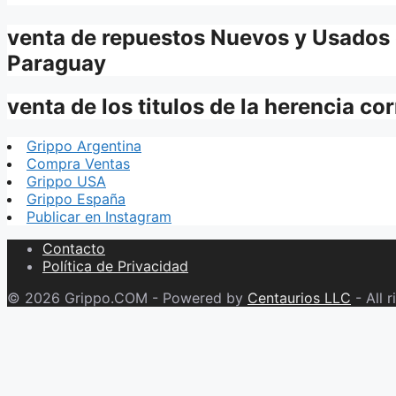
venta de repuestos Nuevos y Usados
Paraguay
venta de los titulos de la herencia co
Grippo Argentina
Compra Ventas
Grippo USA
Grippo España
Publicar en Instagram
Contacto
Política de Privacidad
© 2026 Grippo.COM - Powered by
Centaurios LLC
- All r