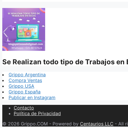
Se Realizan todo tipo de Trabajos en 
Grippo Argentina
Compra Ventas
Grippo USA
Grippo España
Publicar en Instagram
Contacto
Política de Privacidad
© 2026 Grippo.COM - Powered by
Centaurios LLC
- All r