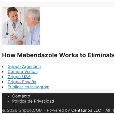
How Mebendazole Works to Eliminate
Grippo Argentina
Compra Ventas
Grippo USA
Grippo España
Publicar en Instagram
Contacto
Política de Privacidad
© 2026 Grippo.COM - Powered by
Centaurios LLC
- All r