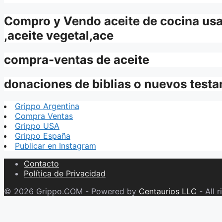
Compro y Vendo aceite de cocina usa
,aceite vegetal,ace
compra-ventas de aceite
donaciones de biblias o nuevos test
Grippo Argentina
Compra Ventas
Grippo USA
Grippo España
Publicar en Instagram
Contacto
Política de Privacidad
© 2026 Grippo.COM - Powered by
Centaurios LLC
- All r