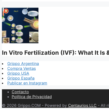
In Vitro Fertilization (IVF): What It I
Grippo Argentina
Compra Ventas
Grippo USA
Grippo España
Publicar en Instagram
Contacto
Política de Privacidad
© 2026 Grippo.COM - Powered by
Centaurios LLC
- All r