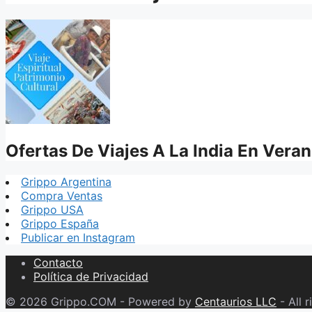
Ofertas De Viajes A La India En Vera
Grippo Argentina
Compra Ventas
Grippo USA
Grippo España
Publicar en Instagram
Contacto
Política de Privacidad
© 2026 Grippo.COM - Powered by
Centaurios LLC
- All r