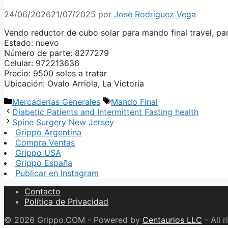
24/06/2026
21/07/2025
por
Jose Rodriguez Vega
Vendo reductor de cubo solar para mando final travel, 
Estado: nuevo
Número de parte: 8277279
Celular: 972213636
Precio: 9500 soles a tratar
Ubicación: Ovalo Arriola, La Victoria
Categorías
Etiquetas
Mercaderías Generales
Mando Final
Diabetic Patients and Intermittent Fasting health
Spine Surgery New Jersey
Grippo Argentina
Compra Ventas
Grippo USA
Grippo España
Publicar en Instagram
Contacto
Política de Privacidad
© 2026 Grippo.COM - Powered by
Centaurios LLC
- All r