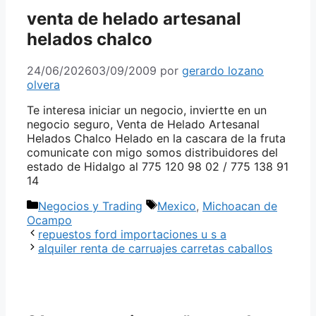
venta de helado artesanal
helados chalco
24/06/2026
03/09/2009
por
gerardo lozano
olvera
Te interesa iniciar un negocio, inviertte en un
negocio seguro, Venta de Helado Artesanal
Helados Chalco Helado en la cascara de la fruta
comunicate con migo somos distribuidores del
estado de Hidalgo al 775 120 98 02 / 775 138 91
14
Categorías
Etiquetas
Negocios y Trading
Mexico
,
Michoacan de
Ocampo
repuestos ford importaciones u s a
alquiler renta de carruajes carretas caballos