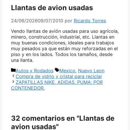
Llantas de avion usadas
24/06/2026
09/07/2010
por
Ricardo Torres
Vendo llantas de avión usadas para uso agrícola,
minero, construcción, industrial, etc. Llantas en
muy buenas condiciones, ideales para trabajos
muy pesados ya que están muy reforzadas en el
piso y en los lados. Todos los tamaños, desde
una llanta.
Categorías
Etiquetas
Autos y Rodados
Mexico
,
Nuevo Leon
Compra de vidrio y cristal para reciclar
ZAPATILLAS NIKE, ADIDAS, PUMA; POR
CONTENEDOR.
32 comentarios en "Llantas de
avion usadas"