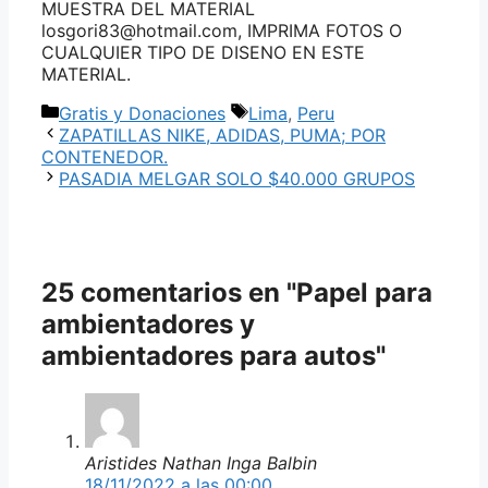
MUESTRA DEL MATERIAL
losgori83@hotmail.com, IMPRIMA FOTOS O
CUALQUIER TIPO DE DISENO EN ESTE
MATERIAL.
Categorías
Etiquetas
Gratis y Donaciones
Lima
,
Peru
ZAPATILLAS NIKE, ADIDAS, PUMA; POR
CONTENEDOR.
PASADIA MELGAR SOLO $40.000 GRUPOS
25 comentarios en "Papel para
ambientadores y
ambientadores para autos"
Aristides Nathan Inga Balbin
18/11/2022 a las 00:00