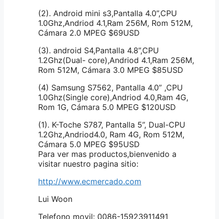
(2). Android mini s3,Pantalla 4.0”,CPU
1.0Ghz,Andriod 4.1,Ram 256M, Rom 512M,
Cámara 2.0 MPEG $69USD
(3). android S4,Pantalla 4.8”,CPU
1.2Ghz(Dual- core),Andriod 4.1,Ram 256M,
Rom 512M, Cámara 3.0 MPEG $85USD
(4) Samsung S7562, Pantalla 4.0” ,CPU
1.0Ghz(Single core),Andriod 4.0,Ram 4G,
Rom 1G, Cámara 5.0 MPEG $120USD
(1). K-Toche S787, Pantalla 5”, Dual-CPU
1.2Ghz,Andriod4.0, Ram 4G, Rom 512M,
Cámara 5.0 MPEG $95USD
Para ver mas productos,bienvenido a
visitar nuestro pagina sitio:
http://www.ecmercado.com
Lui Woon
Telefono movil: 0086-15923911491