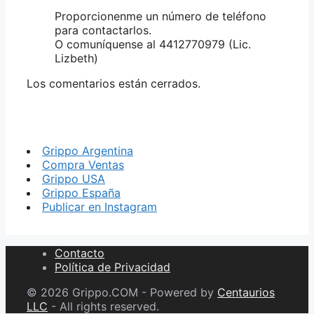
Proporcionenme un número de teléfono
para contactarlos.
O comuníquense al 4412770979 (Lic.
Lizbeth)
Los comentarios están cerrados.
Grippo Argentina
Compra Ventas
Grippo USA
Grippo España
Publicar en Instagram
Contacto
Política de Privacidad
© 2026 Grippo.COM - Powered by
Centaurios
LLC
- All rights reserved.