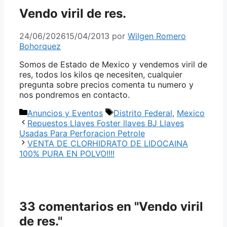
Vendo viril de res.
24/06/2026
15/04/2013
por
Wilgen Romero
Bohorquez
Somos de Estado de Mexico y vendemos viril de
res, todos los kilos qe necesiten, cualquier
pregunta sobre precios comenta tu numero y
nos pondremos en contacto.
Categorías
Etiquetas
Anuncios y Eventos
Distrito Federal
,
Mexico
Repuestos Llaves Foster llaves BJ Llaves
Usadas Para Perforacion Petrole
VENTA DE CLORHIDRATO DE LIDOCAINA
100% PURA EN POLVO!!!!
33 comentarios en "Vendo viril
de res."