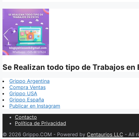
Se Realizan todo tipo de Trabajos en 
Grippo Argentina
Compra Ventas
Grippo USA
Grippo España
Publicar en Instagram
Contacto
Política de Privacidad
© 2026 Grippo.COM - Powered by
Centaurios LLC
- All r