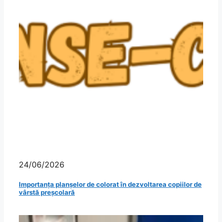
24/06/2026
Importanța planșelor de colorat în dezvoltarea copiilor de
vârstă preșcolară