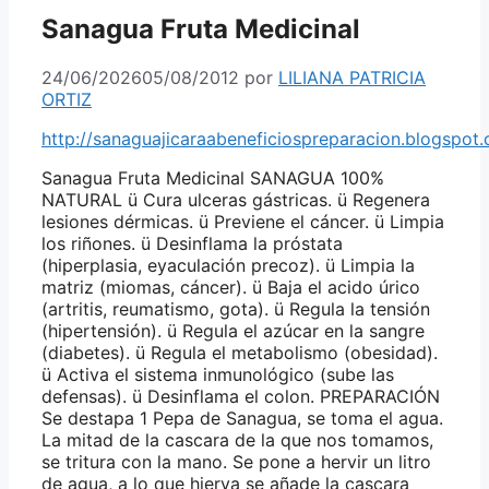
Sanagua Fruta Medicinal
24/06/2026
05/08/2012
por
LILIANA PATRICIA
ORTIZ
http://sanaguajicaraabeneficiospreparacion.blogspot
Sanagua Fruta Medicinal SANAGUA 100%
NATURAL ü Cura ulceras gástricas. ü Regenera
lesiones dérmicas. ü Previene el cáncer. ü Limpia
los riñones. ü Desinflama la próstata
(hiperplasia, eyaculación precoz). ü Limpia la
matriz (miomas, cáncer). ü Baja el acido úrico
(artritis, reumatismo, gota). ü Regula la tensión
(hipertensión). ü Regula el azúcar en la sangre
(diabetes). ü Regula el metabolismo (obesidad).
ü Activa el sistema inmunológico (sube las
defensas). ü Desinflama el colon. PREPARACIÓN
Se destapa 1 Pepa de Sanagua, se toma el agua.
La mitad de la cascara de la que nos tomamos,
se tritura con la mano. Se pone a hervir un litro
de agua, a lo que hierva se añade la cascara