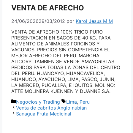
VENTA DE AFRECHO
24/06/2026
29/03/2012
por
Karol Jesus M M
VENTA DE AFRECHO 100% TRIGO PURO
PRESENTACION EN SACOS DE 40 KG. PARA
ALIMENTO DE ANIMALES PORCINOS Y
VACUNOS. PRECIOS SIN COMPETENCIA EL
MEJOR AFRECHO DEL PERU. MARCHA
ALICORP. TAMBIEN SE VENDE AMAYORISTAS
PEDIDOS PARA TODAS LA ZONAS DEL CENTRO
DEL PERU. HUANCAYO, HUANCAVELICA,
HUANUCO, AYACUCHO, LIMA, PASCO, JUNIN,
LA MERCED, PUCALLPA, E IQUITOS. MOLINO:
ATTE MOLINERA KUENNEN Y DUANNE S.A.
Categorías
Etiquetas
Negocios y Trading
Lima
,
Peru
Venta de cabritos Anglo nubian
Sanagua Fruta Medicinal