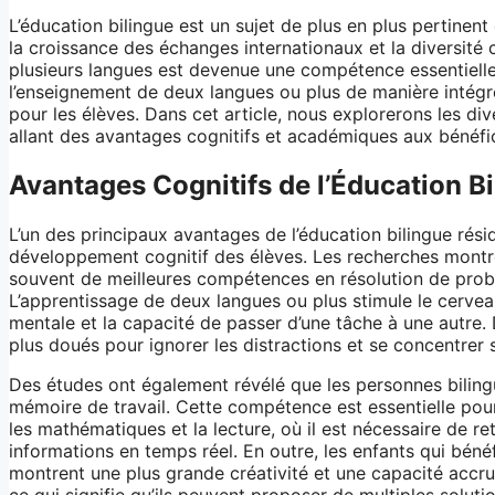
L’éducation bilingue est un sujet de plus en plus pertinent
la croissance des échanges internationaux et la diversité c
plusieurs langues est devenue une compétence essentielle.
l’enseignement de deux langues ou plus de manière intégr
pour les élèves. Dans cet article, nous explorerons les div
allant des avantages cognitifs et académiques aux bénéfic
Avantages Cognitifs de l’Éducation B
L’un des principaux avantages de l’éducation bilingue résid
développement cognitif des élèves. Les recherches montre
souvent de meilleures compétences en résolution de probl
L’apprentissage de deux langues ou plus stimule le cerveau,
mentale et la capacité de passer d’une tâche à une autre. 
plus doués pour ignorer les distractions et se concentrer 
Des études ont également révélé que les personnes bilin
mémoire de travail. Cette compétence est essentielle pour
les mathématiques et la lecture, où il est nécessaire de re
informations en temps réel. En outre, les enfants qui béné
montrent une plus grande créativité et une capacité accr
ce qui signifie qu’ils peuvent proposer de multiples solut