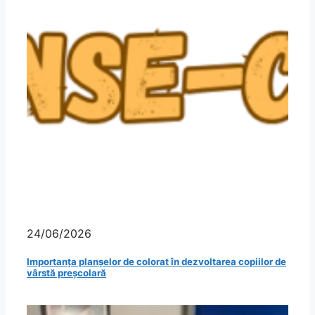
24/06/2026
Importanța planșelor de colorat în dezvoltarea copiilor de
vârstă preșcolară